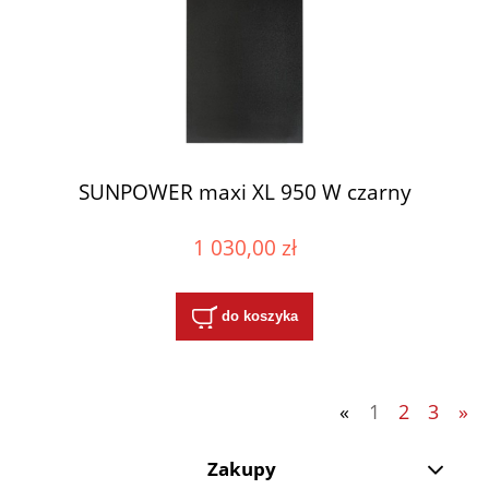
SUNPOWER maxi XL 950 W czarny
1 030,00 zł
do koszyka
«
1
2
3
»
Zakupy